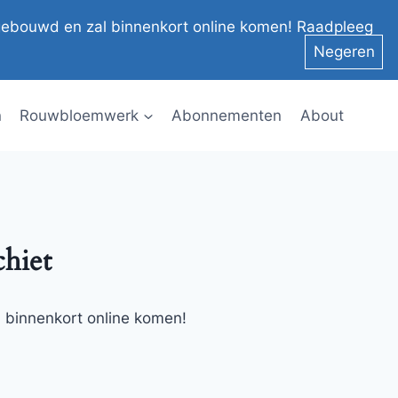
el gebouwd en zal binnenkort online komen! Raadpleeg
Negeren
n
Rouwbloemwerk
Abonnementen
About
chiet
l binnenkort online komen!